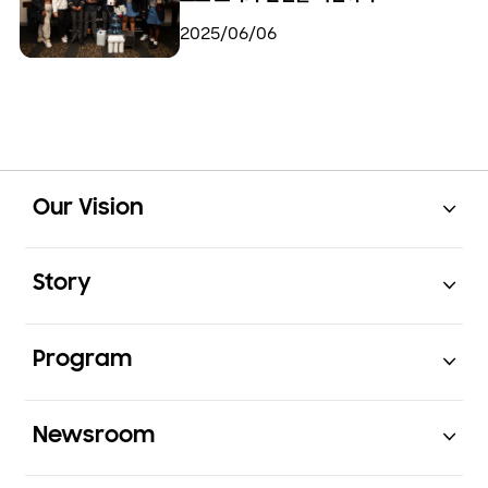
2025/06/06
Open
Footer Navigation
Our Vision
Open
Story
Open
Program
Open
Newsroom