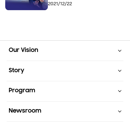
2021/12/22
Open
Footer Navigation
Our Vision
Open
Story
Open
Program
Open
Newsroom