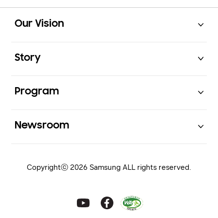
Open
Footer Navigation
Our Vision
Open
Story
Open
Program
Open
Newsroom
Copyrightⓒ 2026 Samsung ALL rights reserved.