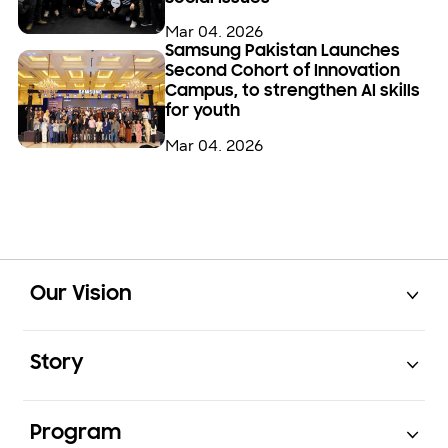
Mar 04. 2026
Samsung Pakistan Launches
Second Cohort of Innovation
Campus, to strengthen AI skills
for youth
Mar 04. 2026
Open
Footer Navigation
Our Vision
Open
Story
Open
Program