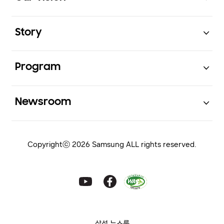
Open
Story
Open
Program
Open
Newsroom
Copyrightⓒ 2026 Samsung ALL rights reserved.
삼성 뉴스룸