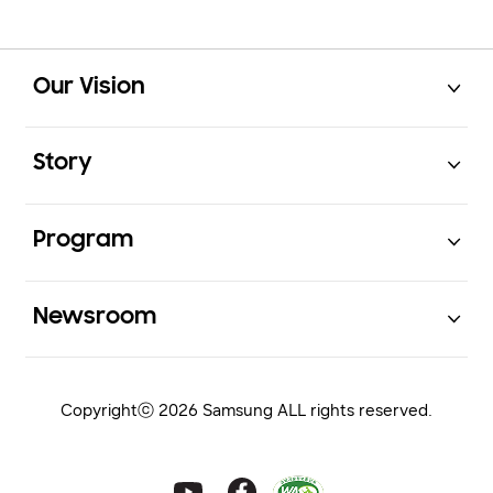
Open
Footer Navigation
Our Vision
Open
Story
Open
Program
Open
Newsroom
Copyrightⓒ 2026 Samsung ALL rights reserved.