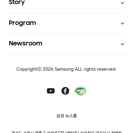
Story
Open
Program
Open
Newsroom
Copyrightⓒ 2026 Samsung ALL rights reserved.
삼성 뉴스룸