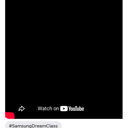
#SamsungDreamClass