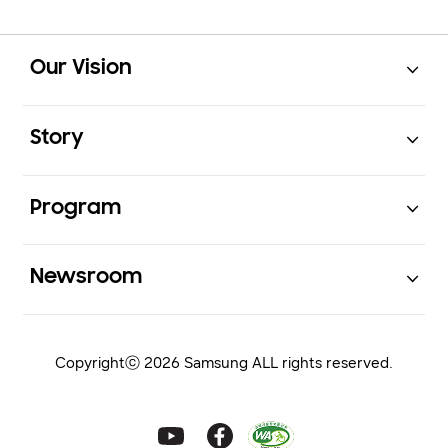
Open
Footer Navigation
Our Vision
Open
Story
Open
Program
Open
Newsroom
Copyrightⓒ 2026 Samsung ALL rights reserved.