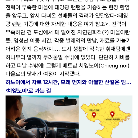
전력이 부족한 마을에 태양광 랜턴을 기증하는 현장 촬영
을 앞두고, 앞서 다녀온 선배들의 격려가 잇달았다<태양
광 랜턴 기증에 대한 자세한 내용은
여기
참조>. 전력이
부족하단 건 도심에서 꽤 떨어진 자연친화적(?) 마을이란
뜻. 엄청난 이동 시간, 각종 벌레와의 만남, 재료를 가늠키
어려운 현지 음식까지…. 도시 생활에 익숙한 취재팀에겐
하나부터 열까지 두려움일 수밖에 없었다. 단단히 채비를
하고 떠날 수밖에! 그렇게 베트남 치엥노이(Chieng noi)
마을로의 닷새간 여정이 시작됐다.
하노이에서 차로 12시간, 모래 먼지와 아찔한 산길은 덤…
‘치엥노이’로 가는 길