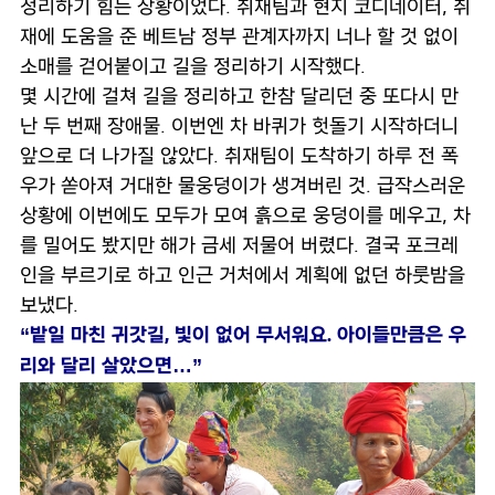
정리하기 힘든 상황이었다. 취재팀과 현지 코디네이터, 취
재에 도움을 준 베트남 정부 관계자까지 너나 할 것 없이
소매를 걷어붙이고 길을 정리하기 시작했다.
몇 시간에 걸쳐 길을 정리하고 한참 달리던 중 또다시 만
난 두 번째 장애물. 이번엔 차 바퀴가 헛돌기 시작하더니
앞으로 더 나가질 않았다. 취재팀이 도착하기 하루 전 폭
우가 쏟아져 거대한 물웅덩이가 생겨버린 것. 급작스러운
상황에 이번에도 모두가 모여 흙으로 웅덩이를 메우고, 차
를 밀어도 봤지만 해가 금세 저물어 버렸다. 결국 포크레
인을 부르기로 하고 인근 거처에서 계획에 없던 하룻밤을
보냈다.
“밭일 마친 귀갓길, 빛이 없어 무서워요. 아이들만큼은 우
리와 달리 살았으면…”