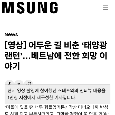
메뉴
News
[영상] 어두운 길 비춘 ‘태양광
랜턴’…베트남에 전한 희망 이
야기
현지 영상 촬영에 참여했던 스태프와의 인터뷰 내용을
대한민국
2019/06/05
1인칭 시점에서 재구성한 기사입니다.
“마을에 있을 땐 너무 힘들었거든? 막상 다녀오니까 반성
도 하게 되고 뿌듯하더라고. 그만한 경험이 또 없을 거야.”