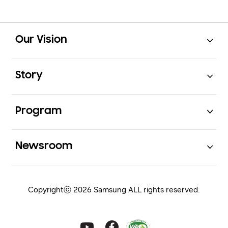
Open
Footer Navigation
Our Vision
Open
Story
Open
Program
Open
Newsroom
Copyrightⓒ 2026 Samsung ALL rights reserved.