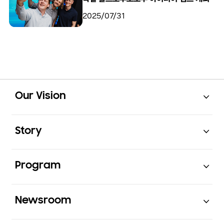
2025/07/31
Open
Footer Navigation
Our Vision
Open
Story
Open
Program
Open
Newsroom