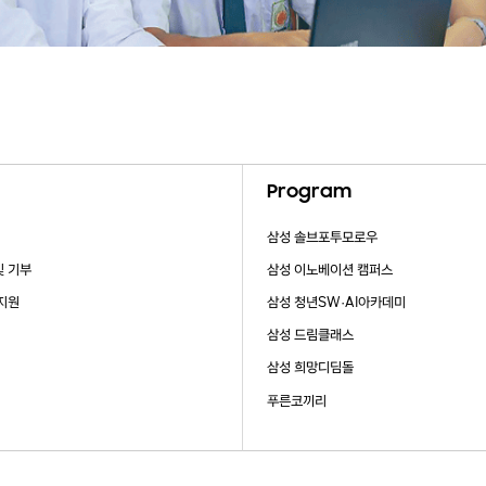
Program
삼성 솔브포투모로우
및 기부
삼성 이노베이션 캠퍼스
 지원
삼성 청년SW·AI아카데미
삼성 드림클래스
삼성 희망디딤돌
푸른코끼리