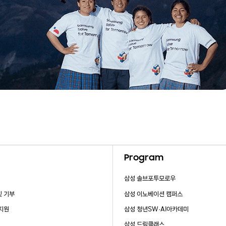
Program
삼성 솔브포투모로우
및 기부
삼성 이노베이션 캠퍼스
 지원
삼성 청년SW·AI아카데미
삼성 드림클래스