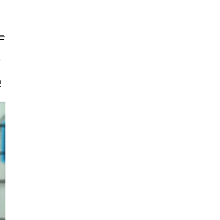
는
습
있