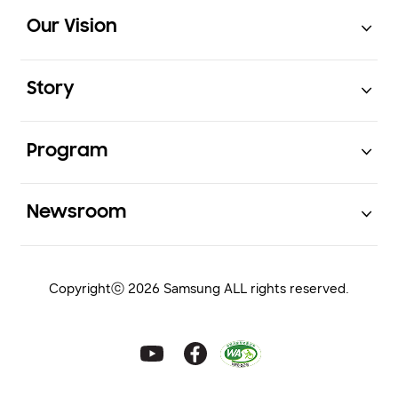
Open
Footer Navigation
Our Vision
Open
Story
Open
Program
Open
Newsroom
Copyrightⓒ 2026 Samsung ALL rights reserved.