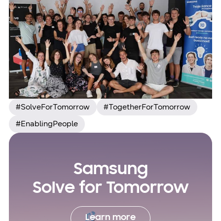
#SolveForTomorrow
#TogetherForTomorrow
#EnablingPeople
Samsung
Solve for Tomorrow
Learn more