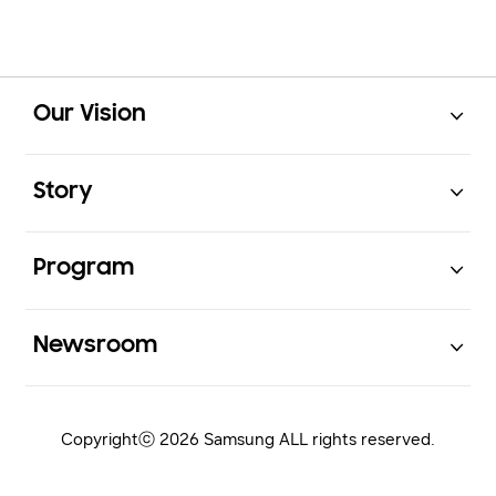
Open
Footer Navigation
Our Vision
Open
Story
Open
Program
Open
Newsroom
Copyrightⓒ 2026 Samsung ALL rights reserved.