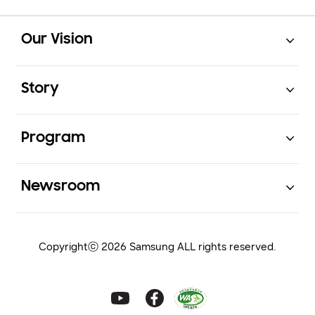
Open
Footer Navigation
Our Vision
Open
Story
Open
Program
Open
Newsroom
Copyrightⓒ 2026 Samsung ALL rights reserved.