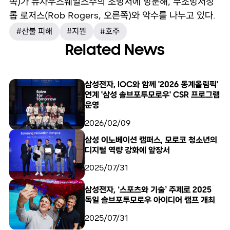
쪽)가 뉴사우스웨일스주의 소방서에 방문해, 부소방서장
롭 로저스(Rob Rogers, 오른쪽)와 악수를 나누고 있다.
#산불 피해
#지원
#호주
Related News
삼성전자, IOC와 함께 '2026 동계올림픽'
연계 '삼성 솔브포투모로우' CSR 프로그램
운영
2026/02/09
삼성 이노베이션 캠퍼스, 모로코 청소년의
디지털 역량 강화에 앞장서
2025/07/31
삼성전자, ‘스포츠와 기술’ 주제로 2025
독일 솔브포투모로우 아이디어 캠프 개최
2025/07/31