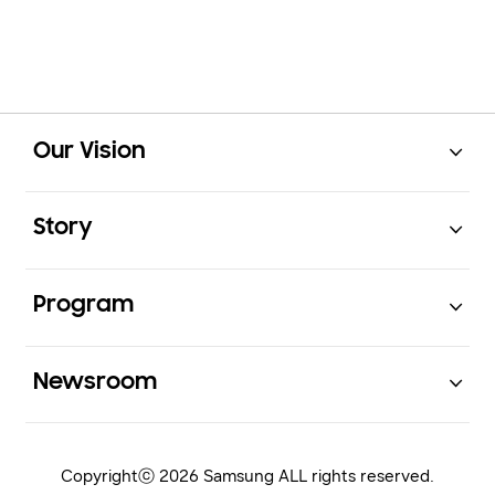
Open
Footer Navigation
Our Vision
Open
Story
Open
Program
Open
Newsroom
Copyrightⓒ 2026 Samsung ALL rights reserved.