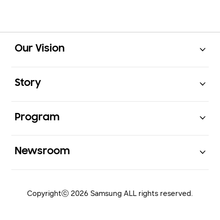
Open
Footer Navigation
Our Vision
Open
Story
Open
Program
Open
Newsroom
Copyrightⓒ 2026 Samsung ALL rights reserved.