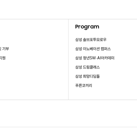
Program
삼성 솔브포투모로우
및 기부
삼성 이노베이션 캠퍼스
 지원
삼성 청년SW·AI아카데미
삼성 드림클래스
삼성 희망디딤돌
푸른코끼리