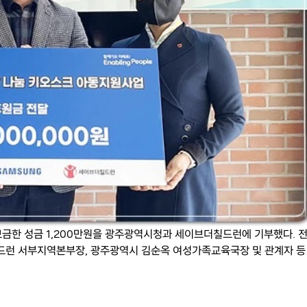
모금한 성금 1,200만원을 광주광역시청과 세이브더칠드런에 기부했다. 
드런 서부지역본부장, 광주광역시 김순옥 여성가족교육국장 및 관계자 등