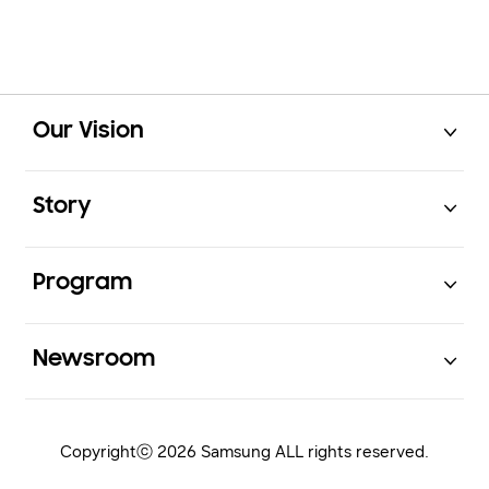
Open
Footer Navigation
Our Vision
Open
Story
Open
Program
Open
Newsroom
Copyrightⓒ 2026 Samsung ALL rights reserved.