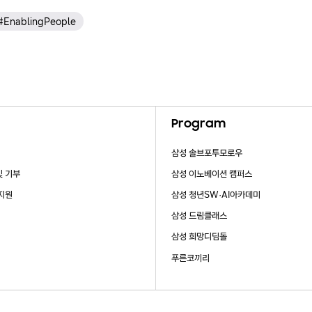
#EnablingPeople
Program
삼성 솔브포투모로우
및 기부
삼성 이노베이션 캠퍼스
 지원
삼성 청년SW·AI아카데미
삼성 드림클래스
삼성 희망디딤돌
푸른코끼리