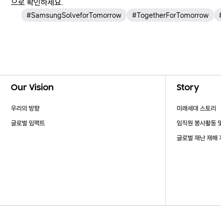
으로 확인하세요.
#SamsungSolveforTomorrow
#TogetherForTomorrow
Footer Navigation
Our Vision
Story
우리의 방향
미래세대 스토리
글로벌 임팩트
임직원 봉사활동 
글로벌 재난 재해