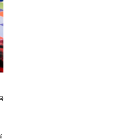
의
 국
참
밝
울