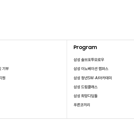
Program
삼성 솔브포투모로우
및 기부
삼성 이노베이션 캠퍼스
 지원
삼성 청년SW·AI아카데미
삼성 드림클래스
삼성 희망디딤돌
푸른코끼리