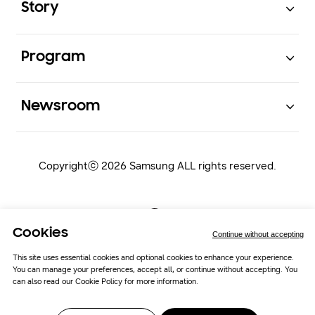
Story
Open
Program
Open
Newsroom
Copyrightⓒ 2026 Samsung ALL rights reserved.
Cookies
Continue without accepting
This site uses essential cookies and optional cookies to enhance your experience.
You can manage your preferences, accept all, or continue without accepting. You
Samsung Newsroom
Cookie Policy
can also read our
Cookie Policy
for more information.
Cookie Preferences