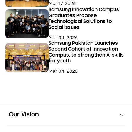
Mar 17. 2026
Samsung Innovation Campus
Graduates Propose
Technological Solutions to
Social Issues
Mar 04. 2026
Samsung Pakistan Launches
Second Cohort of Innovation
Campus, to strengthen AI skills
for youth
Mar 04. 2026
Open
Footer Navigation
Our Vision
Open