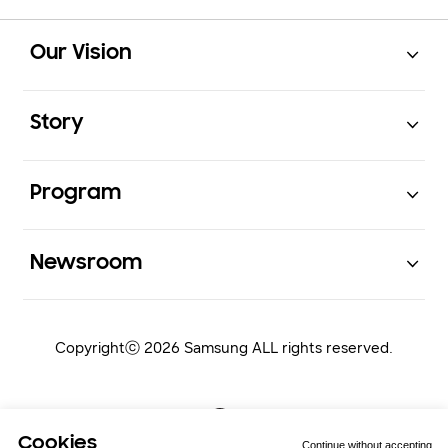
Open
Footer Navigation
Our Vision
Open
Story
Open
Program
Open
Newsroom
Copyrightⓒ 2026 Samsung ALL rights reserved.
Cookies
Continue without accepting